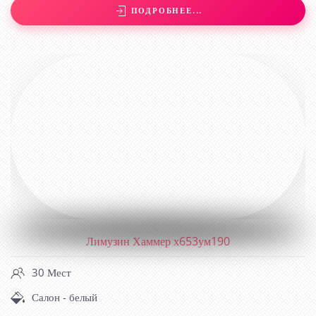
ПОДРОБНЕЕ...
ЛИМУЗИН ХАММЕР Х653УМ190
Лимузин Хаммер х653ум190
30 Мест
Салон - белый