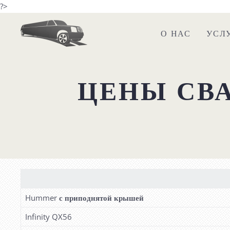
?>
О НАС
УСЛ
ЦЕНЫ СВ
Hummer
с приподнятой крышей
Infinity QX56