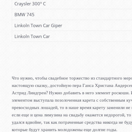
Craysler 300° C
BMW 745
Linkoln Town Car Giper
Linkoln Town Car
Что нужно, чтобы свадебное торжество из стандартного мер
настоящую сказку, достойную пера Ганса Христана Андерсен
Астрид Линдгрен? Нужно добавить в него элемент роскоши. 
элементом выступала позолоченная карета с собственным ку
превосходных лошадей, то в наше время карету заменили не
если еще и цена лимузина на свадьбу окажется недорогой, то
удался вдвойне, так как потраченные средства никогда не бу
которые будут хранить молодожены еще долгие годы.