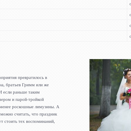
оприятия превратилось в
а, братьев Гримм или же
И если раньше таким
чером и парой-тройкой
 менее роскошные лимузины. А
 можно считать, что праздник
дут стоить тех воспоминаний,